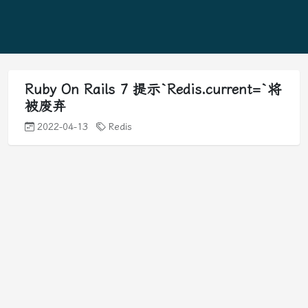
Ruby On Rails 7 提示`Redis.current=`将
被废弃
2022-04-13
Redis